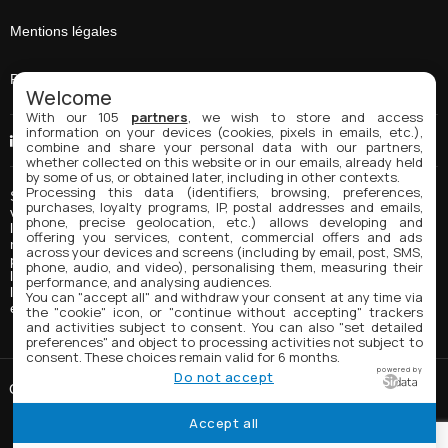
Mentions légales
Plan du site
Welcome
With our 105
partners
, we wish to store and access
information on your devices (cookies, pixels in emails, etc.),
Linkedin
combine and share your personal data with our partners,
whether collected on this website or in our emails, already held
by some of us, or obtained later, including in other contexts.
Processing this data (identifiers, browsing, preferences,
Spring Coating Systems est formulateur et fabricant d’encres,
purchases, loyalty programs, IP, postal addresses and emails,
vernis, colles, et peintures pour des applications industrielles et
phone, precise geolocation, etc.) allows developing and
l’impression d'emballages. Nos produits sont souvent formulés sur
offering you services, content, commercial offers and ads
mesure et adaptés à l’activité de nos clients. Les principaux
across your devices and screens (including by email, post, SMS,
produits de Spring Coating pour l'impression d'emballage sont :
phone, audio, and video), personalising them, measuring their
l’encre UV, l’encre pour contact alimentaire direct, les encres à
performance, and analysing audiences.
l'eau et des encres de spécialité comme des encres « grattables »,
You can "accept all" and withdraw your consent at any time via
etc.
the "cookie" icon, or "continue without accepting" trackers
and activities subject to consent. You can also "set detailed
preferences" and object to processing activities not subject to
consent. These choices remain valid for 6 months.
powered by
Do not accept
Copyright © 2026 Spring Coating Systems. Tous droits réservés.
Accept all