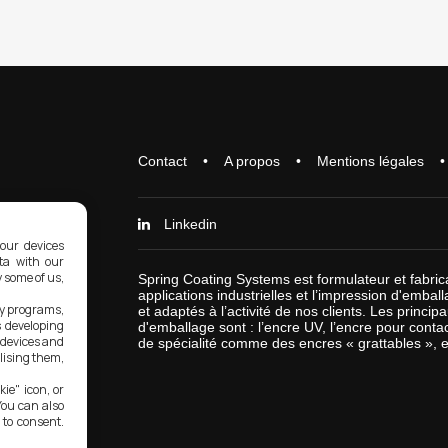
Contact
A propos
Mentions légales
Linkedin
our devices
ata with our
y some of us,
Spring Coating Systems est formulateur et fabrica
applications industrielles et l’impression d'emba
ty programs,
et adaptés à l’activité de nos clients. Les princi
s developing
d'emballage sont : l’encre UV, l’encre pour contac
 devices and
de spécialité comme des encres « grattables », e
lising them,
ie" icon, or
You can also
 to consent.