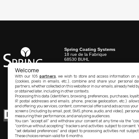
Spring Coating Systems
18 rue de la Fabrique
68530
BUHL
Tél.
03 89 83 06 82
Welcome
Spring Coating Systems USA
With our 105
partners
, we wish to store and access information on y
1610A Manning Blvd.
(cookies, pixels in emails, etc.), combine and share your personal d
Levittown, PA
19057
partners, whether collected on this website or in our emails, already held b
Tél.
215-945-4915
or obtained later, including in other contexts.
contact@spring-coating.com
Processing this data (identifiers, browsing, preferences, purchases, loyal
IP, postal addresses and emails, phone, precise geolocation, etc.) allow
and offering you services, content, commercial offers and ads across your
screens (including by email, post, SMS, phone, audio, and video), persona
measuring their performance, and analysing audiences.
You can "accept all" and withdraw your consent at any time via the "cook
"continue without accepting" trackers and activities subject to consent. 
"set detailed preferences" and object to processing activities not subject
These choices remain valid for 6 months.