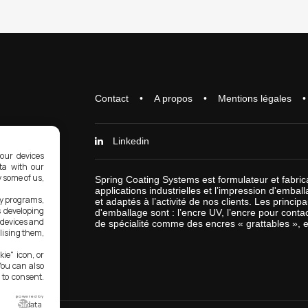
Contact
A propos
Mentions légales
Linkedin
our devices
ata with our
y some of us,
Spring Coating Systems est formulateur et fabrica
applications industrielles et l’impression d'emba
ty programs,
et adaptés à l’activité de nos clients. Les princi
s developing
d'emballage sont : l’encre UV, l’encre pour contac
 devices and
de spécialité comme des encres « grattables », e
lising them,
ie" icon, or
You can also
 to consent.
powered by