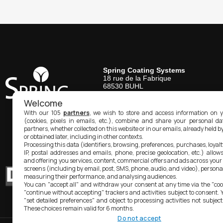
Spring Coating Systems
18 rue de la Fabrique
68530
BUHL
Tél.
03 89 83 06 82
Welcome
Spring Coating Systems USA
With our 105
partners
, we wish to store and access information on y
1610A Manning Blvd.
(cookies, pixels in emails, etc.), combine and share your personal d
Levittown, PA
19057
partners, whether collected on this website or in our emails, already held b
Tél.
215-945-4915
or obtained later, including in other contexts.
contact@spring-coating.com
Processing this data (identifiers, browsing, preferences, purchases, loyal
IP, postal addresses and emails, phone, precise geolocation, etc.) allow
and offering you services, content, commercial offers and ads across your
screens (including by email, post, SMS, phone, audio, and video), persona
measuring their performance, and analysing audiences.
You can "accept all" and withdraw your consent at any time via the "cook
"continue without accepting" trackers and activities subject to consent. 
"set detailed preferences" and object to processing activities not subject
These choices remain valid for 6 months.
Do not accept