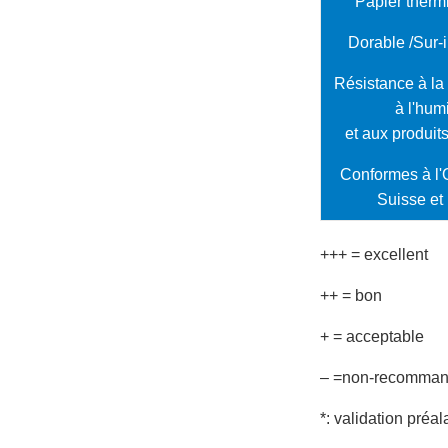
Papier ther
Dorable /Sur-
Résistance à la
à l'hum
et aux produit
Conformes à l
Suisse et
+++ = excellent
++ = bon
+ = acceptable
– =non-recomma
*: validation préa