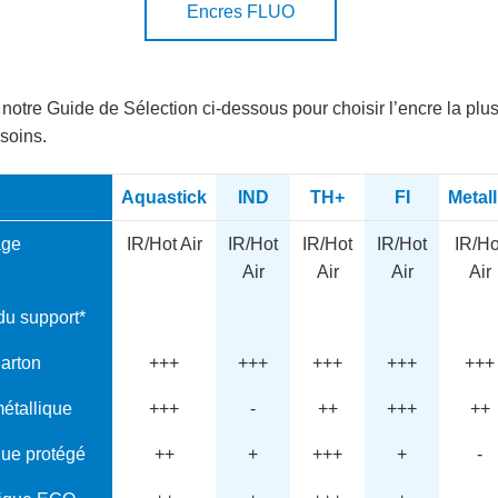
Encres FLUO
 notre Guide de Sélection ci-dessous pour choisir l’encre la pl
soins.
Aquastick
IND
TH+
FI
Metall
age
IR/Hot Air
IR/Hot
IR/Hot
IR/Hot
IR/Ho
Air
Air
Air
Air
du support*
arton
+++
+++
+++
+++
+++
métallique
+++
-
++
+++
++
que protégé
++
+
+++
+
-