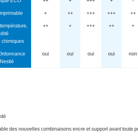
mique ECO
++
+
+++
+
-
imprimable
+
++
+++
+++
++
 température,
++
+
+++
++
+
idité
s chimiques
'Ordonnance
oui
oui
oui
oui
non
 Nestlé
ndé
lable des nouvelles combinaisons encre et support avant toute p