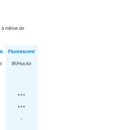
us à même de
ic
Fluorescent
t
IR/Hot Air
+++
+++
-